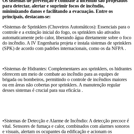
Os sistemas de prevenção e combate a incêndio são projetados
para detectar, alertar e suprimir focos de incêndio,
minimizando danos e facilitando a evacuação. Entre os
principais, destacam-se:
•Sistemas de Sprinklers (Chuveiros Automáticos): Essenciais para o
controle e a extinção inicial do fogo, os sprinklers são ativados
automaticamente pelo calor, liberando água diretamente sobre o foco
do incêndio. A IV Engenharia projeta e instala sistemas de sprinklers
(SPK) de acordo com padrões internacionais, como os da NFPA .
•Sistemas de Hidrantes: Complementares aos sprinklers, os hidrantes
oferecem um meio de combate ao incêndio para as equipes de
brigada ou bombeiros, permitindo o controle de incêndios maiores
ou em áreas não cobertas por sprinklers. A manutenção regular
desses sistemas é crucial para sua eficácia .
•Sistemas de Detecção e Alarme de Incêndio: A detecção precoce é
vital. Sensores de fumaça e calor, combinados com alarmes sonoros
e visuais, alertam os ocupantes da edificação e acionam os